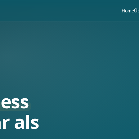
Home
Üb
ness
r als