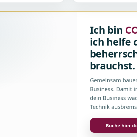
Ich bin
C
ich helfe 
beherrsch
brauchst.
Gemeinsam bauen 
Business. Damit im
dein Business wac
Technik ausbrems
Buche hier d